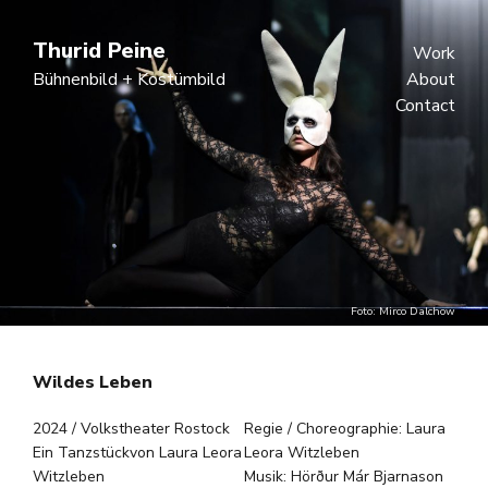
Thurid Peine
Work
Bühnenbild + Kostümbild
About
Contact
Foto: Mirco Dalchow
Wildes Leben
2024 / Volkstheater Rostock
Regie / Choreographie: Laura
Ein Tanzstückvon Laura Leora
Leora Witzleben
Witzleben
Musik:
Hörður Már Bjarnason